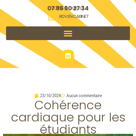
07 86 60 27 34
RDV À DOMICILE
RDV EN CABINET
23/10/2024
Aucun commentaire
Cohérence
cardiaque pour les
étudiants