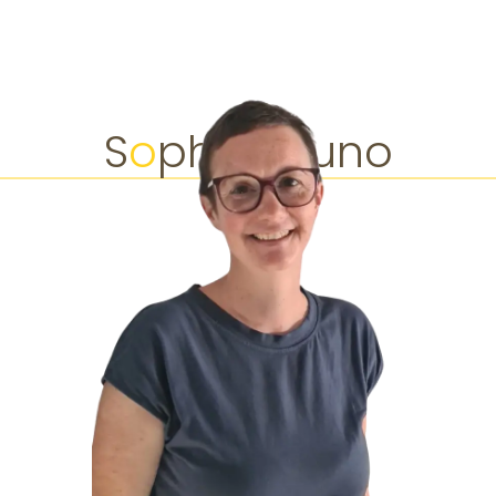
S
o
phie Bruno