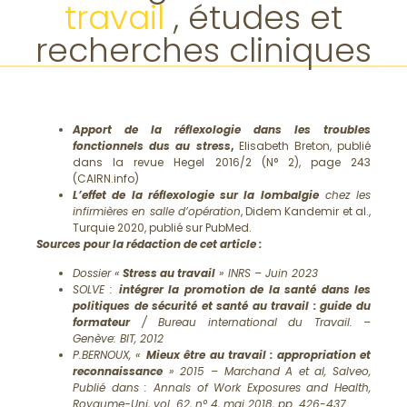
travail
, études et
recherches cliniques
Apport de la réflexologie dans les troubles
fonctionnels dus au stress
,
Elisabeth Breton, publié
dans la revue Hegel 2016/2 (N° 2), page 243
(CAIRN.info)
L’effet de la réflexologie sur la lombalgie
chez les
infirmières en salle d’opération
, Didem Kandemir et al.,
Turquie 2020, publié sur PubMed.
Sources pour la rédaction de cet article :
Dossier «
Stress au travail
» INRS – Juin 2023
SOLVE :
intégrer la promotion de la santé dans les
politiques de sécurité et santé au travail : guide du
formateur
/ Bureau international du Travail. –
Genève: BIT, 2012
P.BERNOUX, «
Mieux être au travail : appropriation et
reconnaissance
» 2015 – Marchand A et al, Salveo,
Publié dans : Annals of Work Exposures and Health,
Royaume-Uni, vol. 62, n° 4, mai 2018, pp. 426-437