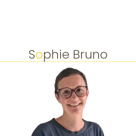
S
o
phie Bruno