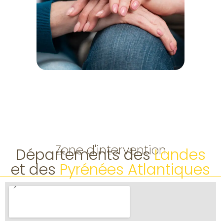
Zone d'intervention
Départements des
Landes
et des
Pyrénées Atlantiques