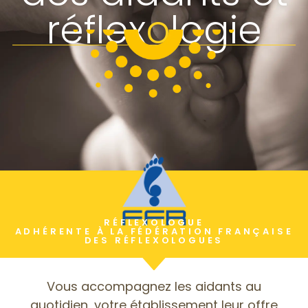
réflex
o
logie
RÉFLEXOLOGUE
ADHÉRENTE À LA FÉDÉRATION FRANÇAISE
DES RÉFLEXOLOGUES
Vous accompagnez les aidants au
quotidien, votre établissement leur offre