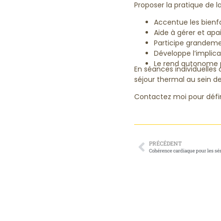
Proposer la pratique de 
Accentue les bienfa
Aide à gérer et apai
Participe grandemen
Développe l’implica
Le rend autonome p
En séances individuelles o
séjour thermal au sein d
Contactez moi pour défin
PRÉCÉDENT
Cohérence cardiaque pour les sé