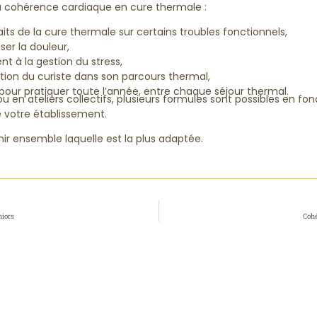
la cohérence cardiaque en cure thermale :
its de la cure thermale sur certains troubles fonctionnels,
ser la douleur,
t à la gestion du stress,
tion du curiste dans son parcours thermal,
our pratiquer toute l’année, entre chaque séjour thermal.
u en ateliers collectifs, plusieurs formules sont possibles en fon
e votre établissement.
ir ensemble laquelle est la plus adaptée.
niors
Cohé